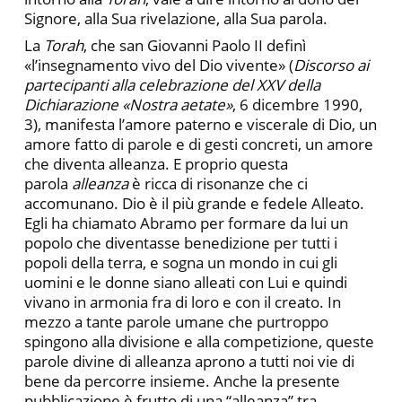
Signore, alla Sua rivelazione, alla Sua parola.
La
Torah
, che san Giovanni Paolo II definì
«l’insegnamento vivo del Dio vivente» (
Discorso ai
partecipanti alla celebrazione del XXV della
Dichiarazione «Nostra aetate»
, 6 dicembre 1990,
3), manifesta l’amore paterno e viscerale di Dio, un
amore fatto di parole e di gesti concreti, un amore
che diventa alleanza. E proprio questa
parola
alleanza
è ricca di risonanze che ci
accomunano. Dio è il più grande e fedele Alleato.
Egli ha chiamato Abramo per formare da lui un
popolo che diventasse benedizione per tutti i
popoli della terra, e sogna un mondo in cui gli
uomini e le donne siano alleati con Lui e quindi
vivano in armonia fra di loro e con il creato. In
mezzo a tante parole umane che purtroppo
spingono alla divisione e alla competizione, queste
parole divine di alleanza aprono a tutti noi vie di
bene da percorre insieme. Anche la presente
pubblicazione è frutto di una “alleanza” tra