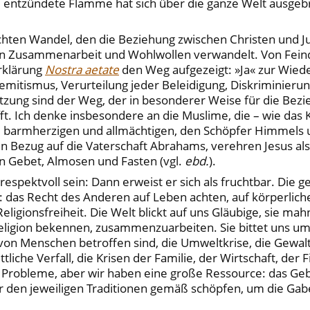
i entzündete Flamme hat sich über die ganze Welt ausgebre
ten Wandel, den die Beziehung zwischen Christen und Jud
h in Zusammenarbeit und Wohlwollen verwandelt. Von Fei
rklärung
Nostra aetate
den Weg aufgezeigt: »Ja« zur Wied
emitismus, Verurteilung jeder Beleidigung, Diskriminieru
zung sind der Weg, der in besonderer Weise für die Bezie
. Ich denke insbesondere an die Muslime, die – wie das Ko
n, barmherzigen und allmächtigen, den Schöpfer Himmels
en Bezug auf die Vaterschaft Abrahams, verehren Jesus al
n Gebet, Almosen und Fasten (vgl.
ebd.
).
espektvoll sein: Dann erweist er sich als fruchtbar. Die 
ogs: das Recht des Anderen auf Leben achten, auf körperlic
ligionsfreiheit. Die Welt blickt auf uns Gläubige, sie m
 Religion bekennen, zusammenzuarbeiten. Sie bittet uns 
 von Menschen betroffen sind, die Umweltkrise, die Gewal
ittliche Verfall, die Krisen der Familie, der Wirtschaft, de
e Probleme, aber wir haben eine große Ressource: das Ge
ir den jeweiligen Traditionen gemäß schöpfen, um die Gab