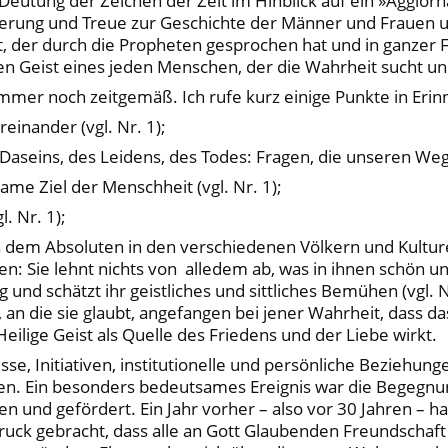
e Deutung der Zeichen der Zeit im Hinblick auf ein »Aggio
ieferung und Treue zur Geschichte der Männer und Frauen un
at, der durch die Propheten gesprochen hat und in ganze
den Geist eines jeden Menschen, der die Wahrheit sucht 
 immer noch zeitgemäß. Ich rufe kurz einige Punkte in Eri
einander (vgl. Nr. 1);
aseins, des Leidens, des Todes: Fragen, die unseren Weg st
e Ziel der Menschheit (vgl. Nr. 1);
l. Nr. 1);
h dem Absoluten in den verschiedenen Völkern und Kulture
: Sie lehnt nichts von alledem ab, was in ihnen schön und 
und schätzt ihr geistliches und sittliches Bemühen (vgl. Nr.
eu, an die sie glaubt, angefangen bei jener Wahrheit, dass 
Heilige Geist als Quelle des Friedens und der Liebe wirkt.
isse, Initiativen, institutionelle und persönliche Beziehung
ufen. Ein besonders bedeutsames Ereignis war die Begegnu
en und gefördert. Ein Jahr vorher – also vor 30 Jahren – h
ck gebracht, dass alle an Gott Glaubenden Freundschaft