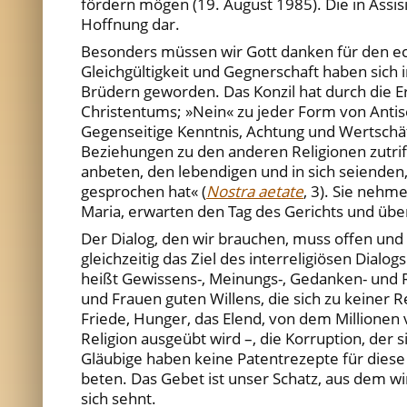
fördern mögen (19. August 1985). Die in Assis
Hoffnung dar.
Besonders müssen wir Gott danken für den ech
Gleichgültigkeit und Gegnerschaft haben sic
Brüdern geworden. Das Konzil hat durch die E
Christentums; »Nein« zu jeder Form von Antis
Gegenseitige Kenntnis, Achtung und Wertschät
Beziehungen zu den anderen Religionen zutrifft
anbeten, den lebendigen und in sich seiende
gesprochen hat« (
Nostra aetate
, 3). Sie nehm
Maria, erwarten den Tag des Gerichts und übe
Der Dialog, den wir brauchen, muss offen und r
gleichzeitig das Ziel des interreligiösen Dial
heißt Gewissens-, Meinungs-, Gedanken- und Re
und Frauen guten Willens, die sich zu keiner
Friede, Hunger, das Elend, von dem Millionen
Religion ausgeübt wird –, die Korruption, der s
Gläubige haben keine Patentrezepte für dies
beten. Das Gebet ist unser Schatz, aus dem w
sich sehnt.