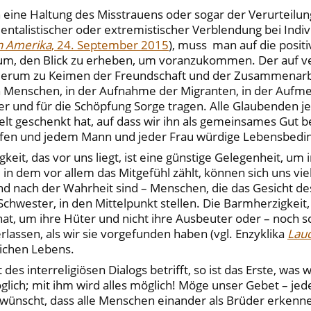
eine Haltung des Misstrauens oder sogar der Verurteilung
talistischer oder extremistischer Verblendung bei Indivi
n Amerika
, 24. September 2015
), muss man auf die positi
arum, den Blick zu erheben, um voranzukommen. Der auf v
ederum zu Keimen der Freundschaft und der Zusammenarbe
n Menschen, in der Aufnahme der Migranten, in der Aufm
 und für die Schöpfung Sorge tragen. Alle Glaubenden j
Welt geschenkt hat, auf dass wir ihn als gemeinsames Gu
pfen und jedem Mann und jeder Frau würdige Lebensbedi
eit, das vor uns liegt, ist eine günstige Gelegenheit, u
n dem vor allem das Mitgefühl zählt, können sich uns viel
und nach der Wahrheit sind – Menschen, die das Gesicht d
hwester, in den Mittelpunkt stellen. Die Barmherzigkeit, 
at, um ihre Hüter und nicht ihre Ausbeuter oder – noch sc
rlassen, als wir sie vorgefunden haben (vgl. Enzyklika
Laud
lichen Lebens.
es interreligiösen Dialogs betrifft, so ist das Erste, was
glich; mit ihm wird alles möglich! Möge unser Gebet – je
wünscht, dass alle Menschen einander als Brüder erkennen