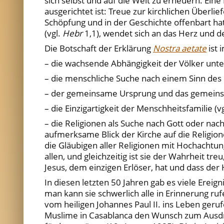
sich selbst und auf die Welt zu erneuern. Ein
ausgerichtet ist: Treue zur kirchlichen Überl
Schöpfung und in der Geschichte offenbart h
(vgl.
Hebr
1,1), wendet sich an das Herz und 
Die Botschaft der Erklärung
Nostra aetate
ist
– die wachsende Abhängigkeit der Völker unter
– die menschliche Suche nach einem Sinn des D
– der gemeinsame Ursprung und das gemeinsam
– die Einzigartigkeit der Menschheitsfamilie (vg
– die Religionen als Suche nach Gott oder nac
aufmerksame Blick der Kirche auf die Religionen
die Gläubigen aller Religionen mit Hochachtung 
allen, und gleichzeitig ist sie der Wahrheit tr
Jesus, dem einzigen Erlöser, hat und dass der 
In diesen letzten 50 Jahren gab es viele Ereign
man kann sie schwerlich alle in Erinnerung r
vom heiligen Johannes Paul II. ins Leben geruf
Muslime in Casablanca den Wunsch zum Ausdru