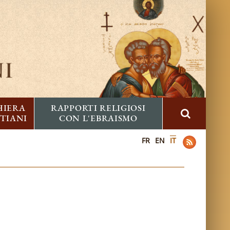
HIERA
RAPPORTI RELIGIOSI
STIANI
CON L'EBRAISMO
FR
EN
IT