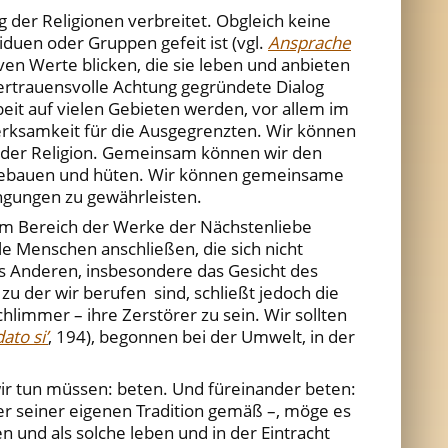
 der Religionen verbreitet. Obgleich keine
duen oder Gruppen gefeit ist (vgl.
Ansprache
ven Werte blicken, die sie leben und anbieten
ertrauensvolle Achtung gegründete Dialog
it auf vielen Gebieten werden, vor allem im
erksamkeit für die Ausgegrenzten. Wir können
eder Religion. Gemeinsam können wir den
t bebauen und hüten. Wir können gemeinsame
ngungen zu gewährleisten.
m im Bereich der Werke der Nächstenliebe
e Menschen anschließen, die sich nicht
es Anderen, insbesondere das Gesicht des
zu der wir berufen sind, schließt jedoch die
hlimmer – ihre Zerstörer zu sein. Wir sollten
ato si’
, 194), begonnen bei der Umwelt, in der
 wir tun müssen: beten. Und füreinander beten:
der seiner eigenen Tradition gemäß –, möge es
 und als solche leben und in der Eintracht