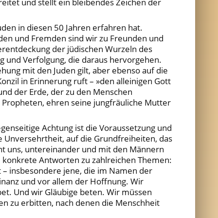
itet und stellt ein bleibendes Zeichen der
en in diesen 50 Jahren erfahren hat.
nden und Fremden sind wir zu Freunden und
erentdeckung der jüdischen Wurzeln des
ng und Verfolgung, die daraus hervorgehen.
hung mit den Juden gilt, aber ebenso auf die
nzil in Erinnerung ruft – »den alleinigen Gott
 und der Erde, der zu den Menschen
s Propheten, ehren seine jungfräuliche Mutter
gegenseitige Achtung ist die Voraussetzung und
he Unversehrtheit, auf die Grundfreiheiten, das
ahnt uns, untereinander und mit den Männern
um konkrete Antworten zu zahlreichen Themen:
t – insbesondere jene, die im Namen der
r Finanz und vor allem der Hoffnung. Wir
bet. Und wir Gläubige beten. Wir müssen
en zu erbitten, nach denen die Menschheit