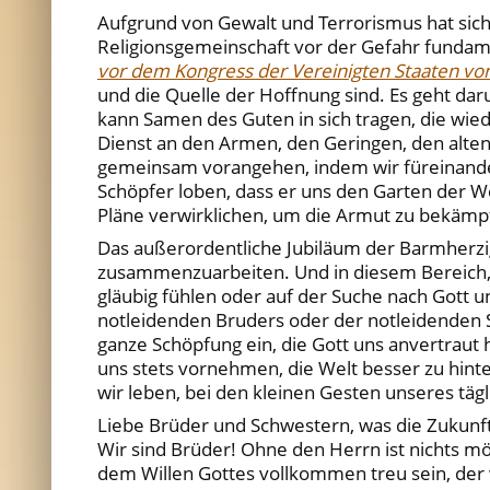
Aufgrund von Gewalt und Terrorismus hat sich 
Religionsgemeinschaft vor der Gefahr fundamen
vor dem Kongress der Vereinigten Staaten vo
und die Quelle der Hoffnung sind. Es geht d
kann Samen des Guten in sich tragen, die wi
Dienst an den Armen, den Geringen, den alte
gemeinsam vorangehen, indem wir füreinander
Schöpfer loben, dass er uns den Garten der 
Pläne verwirklichen, um die Armut zu bekäm
Das außerordentliche Jubiläum der Barmherzigk
zusammenzuarbeiten. Und in diesem Bereich, i
gläubig fühlen oder auf der Suche nach Gott 
notleidenden Bruders oder der notleidenden Sc
ganze Schöpfung ein, die Gott uns anvertraut h
uns stets vornehmen, die Welt besser zu hinte
wir leben, bei den kleinen Gesten unseres täg
Liebe Brüder und Schwestern, was die Zukunft d
Wir sind Brüder! Ohne den Herrn ist nichts mö
dem Willen Gottes vollkommen treu sein, der 