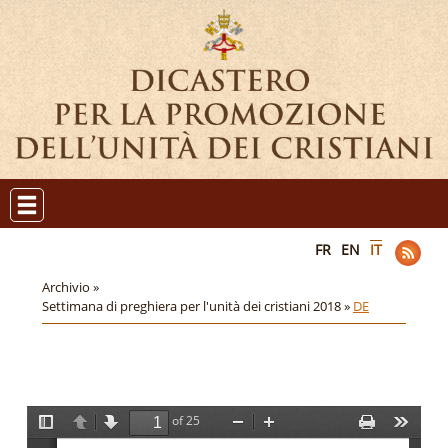
FR
EN
IT
Archivio »
Settimana di preghiera per l'unità dei cristiani 2018 »
DE
of 25
T
P
N
Z
Z
P
T