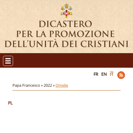
FR
EN
IT
Papa Francesco »
2022 »
Omelie
PL