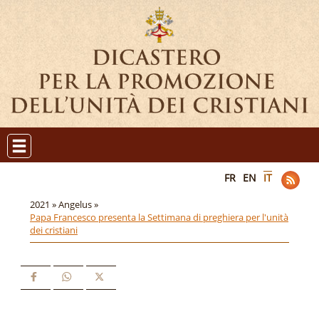
FR
EN
IT
2021 »
Angelus »
Papa Francesco presenta la Settimana di preghiera per l'unità
dei cristiani