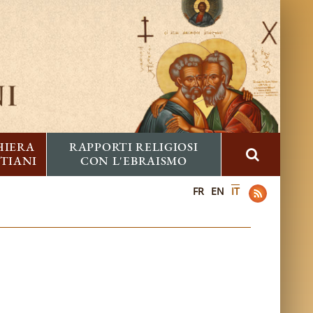
HIERA
RAPPORTI RELIGIOSI
STIANI
CON L'EBRAISMO
FR
EN
IT