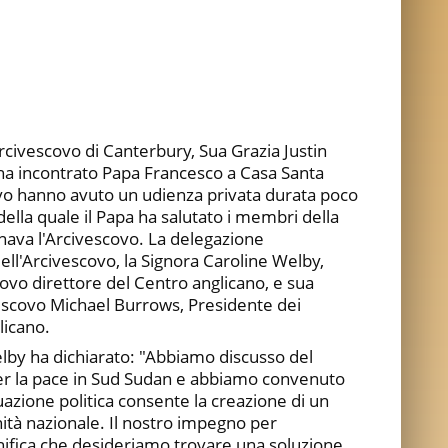
civescovo di Canterbury, Sua Grazia Justin
 ha incontrato Papa Francesco a Casa Santa
ovo hanno avuto un udienza privata durata poco
della quale il Papa ha salutato i membri della
ava l'Arcivescovo. La delegazione
ll'Arcivescovo, la Signora Caroline Welby,
uovo direttore del Centro anglicano, e sua
Vescovo Michael Burrows, Presidente dei
licano.
elby ha dichiarato: "Abbiamo discusso del
 la pace in Sud Sudan e abbiamo convenuto
tuazione politica consente la creazione di un
nità nazionale. Il nostro impegno per
nifica che desideriamo trovare una soluzione