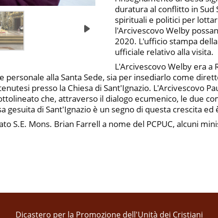
duratura al conflitto in Sud
spirituali e politici per lot
l'Arcivescovo Welby possann
2020. L'ufficio stampa dell
ufficiale relativo alla visita.
L'Arcivescovo Welby era a 
personale alla Santa Sede, sia per insediarlo come diret
 tenutesi presso la Chiesa di Sant'Ignazio. L'Arcivescovo Pa
a sottolineato che, attraverso il dialogo ecumenico, le due
sa gesuita di Sant'Ignazio è un segno di questa crescita ed
pato S.E. Mons. Brian Farrell a nome del PCPUC, alcuni mini
Dicastero per la Promozione dell'Unità dei Cristiani