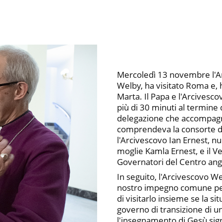
Mercoledì 13 novembre l'Ar
Welby, ha visitato Roma e,
Marta. Il Papa e l'Arcivesc
più di 30 minuti al termine 
delegazione che accompagn
comprendeva la consorte de
l'Arcivescovo Ian Ernest, n
moglie Kamla Ernest, e il 
Governatori del Centro ang
In seguito, l'Arcivescovo W
nostro impegno comune per
di visitarlo insieme se la si
governo di transizione di u
l'insegnamento di Gesù sig