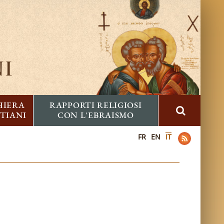
HIERA
RAPPORTI RELIGIOSI
STIANI
CON L'EBRAISMO
FR
EN
IT