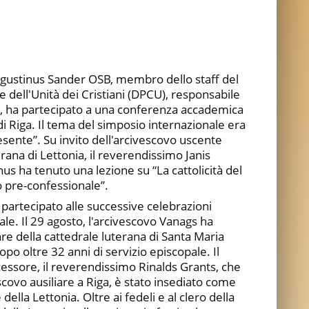
ugustinus Sander OSB, membro dello staff del
 dell'Unità dei Cristiani (DPCU), responsabile
ani, ha partecipato a una conferenza accademica
 Riga. Il tema del simposio internazionale era
ente”. Su invito dell'arcivescovo uscente
rana di Lettonia, il reverendissimo Janis
us ha tenuto una lezione su “La cattolicità del
 pre-confessionale”.
artecipato alle successive celebrazioni
iale. Il 29 agosto, l'arcivescovo Vanags ha
tare della cattedrale luterana di Santa Maria
po oltre 32 anni di servizio episcopale. Il
cessore, il reverendissimo Rinalds Grants, che
covo ausiliare a Riga, è stato insediato come
ella Lettonia. Oltre ai fedeli e al clero della