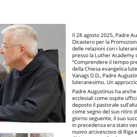
Il 28 agosto 2025, Padre A
Dicastero per la Promozione
delle relazioni con i luter
presso la Luther Academy di
“Comprendere il tempo pres
della Chiesa evangelica lute
Vanags D.D., Padre Augustin
luteranesimo. Un approccio
Padre Augustinus ha anche p
ecclesiali come ospite uffic
deposto il pastorale sull'al
come segno del suo ritiro do
giorno seguente, il suo suc
in precedenza era stato ves
nuovo arcivescovo di Riga e d