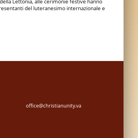
della Lettonia, alle cerimonie festive hanno
esentanti del luteranesimo internazionale e
office@christianunity.va