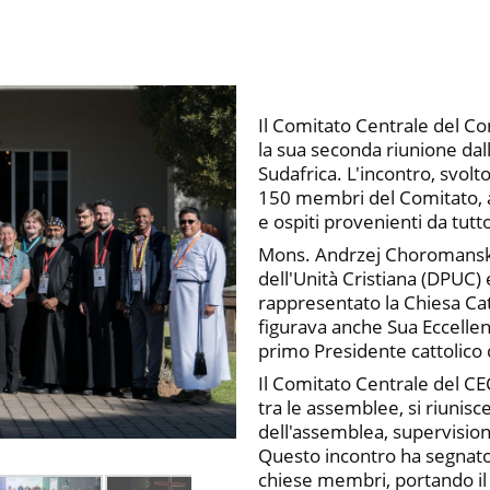
Il Comitato Centrale del Co
la sua seconda riunione da
Sudafrica. L'incontro, svolto
150 membri del Comitato, aff
e ospiti provenienti da tut
Mons. Andrzej Choromanski,
dell'Unità Cristiana (DPUC) e
rappresentato la Chiesa Catto
figurava anche Sua Eccelle
primo Presidente cattolico 
Il Comitato Centrale del C
tra le assemblee, si riunisc
dell'assemblea, supervision
Questo incontro ha segnato
chiese membri, portando il 