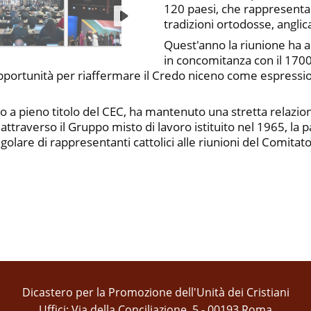
120 paesi, che rappresentano
tradizioni ortodosse, anglic
Quest'anno la riunione ha a
in concomitanza con il 1700
pportunità per riaffermare il Credo niceno come espressi
a pieno titolo del CEC, ha mantenuto una stretta relazione
 attraverso il Gruppo misto di lavoro istituito nel 1965, la
are di rappresentanti cattolici alle riunioni del Comitato C
Dicastero per la Promozione dell'Unità dei Cristiani
Uffici: Via della Conciliazione, 5 - 00193 Roma