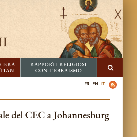
HIERA
RAPPORTI RELIGIOSI
STIANI
CON L'EBRAISMO
FR
EN
IT
rale del CEC a Johannesburg