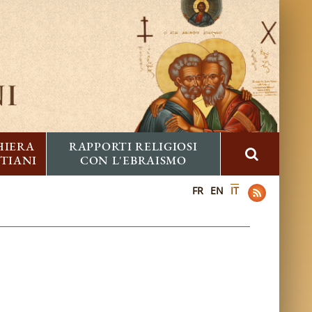
HIERA
RAPPORTI RELIGIOSI
STIANI
CON L'EBRAISMO
FR
EN
IT