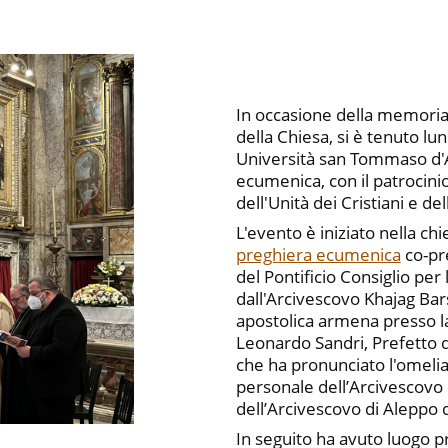
In occasione della memoria 
della Chiesa, si è tenuto lu
Università san Tommaso d
ecumenica, con il patrocini
dell'Unità dei Cristiani e d
L'evento è iniziato nella ch
preghiera ecumenica
co-pr
del Pontificio Consiglio per 
dall'Arcivescovo Khajag Ba
apostolica armena presso la
Leonardo Sandri, Prefetto d
che ha pronunciato l'omelia
personale dell’Arcivescovo
dell’Arcivescovo di Aleppo 
In seguito ha avuto luogo p