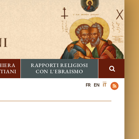
HIERA
RAPPORTI RELIGIOSI
STIANI
CON L'EBRAISMO
FR
EN
IT