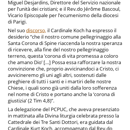
Miguel Desjardins, Direttore del Servizio nazionale
per l’unità dei cristiani; e il Rev.do Jérôme Bascoul,
Vicario Episcopale per l’ecumenismo della diocesi
di Parigi.
Nel suo
discorso,
il Cardinale Koch ha espresso il
desiderio “che il nostro comune pellegrinaggio alla
Santa Corona di Spine riaccenda la nostra speranza
di ricevere, alla fine del nostro pellegrinaggio
terreno, questa ‘corona di vita promessa a coloro
che amano Dio’ […] Possa essa rafforzare la nostra
convinzione che, proprio avvicinandoci a Cristo, ci
avvicineremo gli uni agli altri, sostenuti dalle
preghiere di tutti i santi e i martiri delle nostre
Chiese, i quali sono già uniti dalla loro sofferenza
nel nome di Cristo e portano anche la ‘corona di
giustizia’ (2 Tim 4,8)”.
La delegazione del PCPUC, che aveva presenziato
in mattinata alla Divina liturgia celebrata presso la
Cattedrale dei Tre Santi Dottori, era guidata dal
Cardinale Kurt Koch, accompagnato dal Rev.do