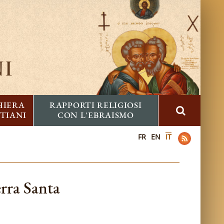
HIERA
RAPPORTI RELIGIOSI
STIANI
CON L'EBRAISMO
FR
EN
IT
erra Santa