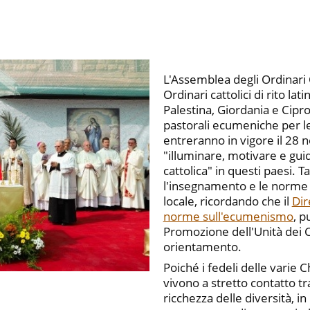
L'Assemblea degli Ordinari C
Ordinari cattolici di rito la
Palestina, Giordania e Cipr
pastorali ecumeniche per le
entreranno in vigore il 2
"illuminare, motivare e gui
cattolica" in questi paesi. T
l'insegnamento e le norme d
locale, ricordando che il
Dir
norme sull'ecumenismo
, p
Promozione dell'Unità dei Cr
orientamento.
Poiché i fedeli delle varie 
vivono a stretto contatto t
ricchezza delle diversità, in