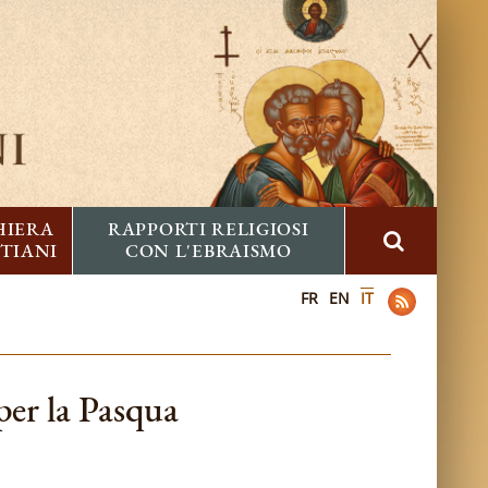
HIERA
RAPPORTI RELIGIOSI
STIANI
CON L'EBRAISMO
FR
EN
IT
 per la Pasqua