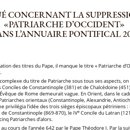
 CONCERNANT LA SUPPRESSI
«PATRIARCHE D’OCCIDENT»
NS L’ANNUAIRE PONTIFICAL 2
ation des titres du Pape, il manque le titre « Patriarche 
.
 complexe du titre de Patriarche sous tous ses aspects, on
les Conciles de Constantinople (381) et de Chalcédoine (451
de l’Évêque de Rome demeurait vague. En Orient, dans le ca
Patriarches orientaux (Constantinople, Alexandrie, Antioch
privilégia l’idée des trois sièges épiscopaux pétriniens : 
e
 de Constantinople (869-870), le IV
Concile du Latran (121
nq Patriarches d’alors.
 au cours de l’année 642 par le Pape Théodore I. Par la suite