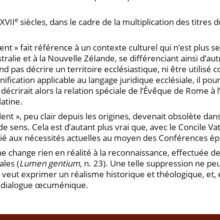
e
XVII
siècles, dans le cadre de la multiplication des titres d
ent » fait référence à un contexte culturel qui n’est plus s
tralie et à la Nouvelle Zélande, se différenciant ainsi d’a
nd pas décrire un territoire ecclésiastique, ni être utilisé 
ification applicable au langage juridique ecclésiale, il p
» décrirait alors la relation spéciale de l’Évêque de Rome à l
latine.
ent », peu clair depuis les origines, devenait obsolète dans
 de sens. Cela est d’autant plus vrai que, avec le Concile Vati
 aux nécessités actuelles au moyen des Conférences épis
 ne change rien en réalité à la reconnaissance, effectuée d
ales (
Lumen gentium
, n. 23). Une telle suppression ne p
e veut exprimer un réalisme historique et théologique, e
au dialogue œcuménique.