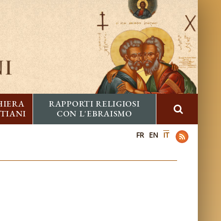
HIERA
RAPPORTI RELIGIOSI
STIANI
CON L'EBRAISMO
FR
EN
IT