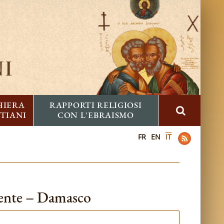
HIERA
RAPPORTI RELIGIOSI
STIANI
CON L'EBRAISMO
FR
EN
IT
riente – Damasco