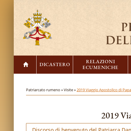
RELAZIONI
DICASTERO
ECUMENICHE
Patriarcato rumeno »
Visite »
2019 Viaggio Apostolico di Pap
2019 Via
Discorso di benvenuto del Patriarca Dan