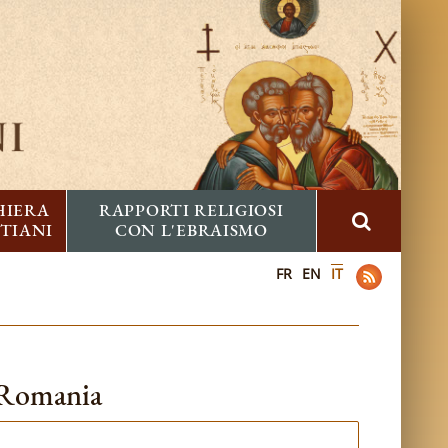
HIERA
RAPPORTI RELIGIOSI
STIANI
CON L'EBRAISMO
FR
EN
IT
n Romania