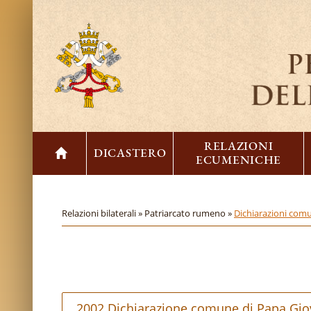
RELAZIONI
DICASTERO
ECUMENICHE
Relazioni bilaterali »
Patriarcato rumeno »
Dichiarazioni com
2002 Dichiarazione comune di Papa Giovan