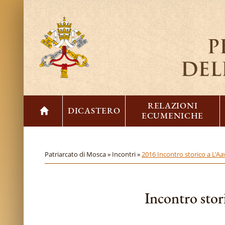
RELAZIONI
DICASTERO
ECUMENICHE
Patriarcato di Mosca »
Incontri »
2016 Incontro storico a L'Aav
Incontro stori