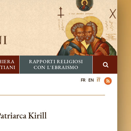
HIERA
RAPPORTI RELIGIOSI
STIANI
CON L'EBRAISMO
FR
EN
IT
atriarca Kirill