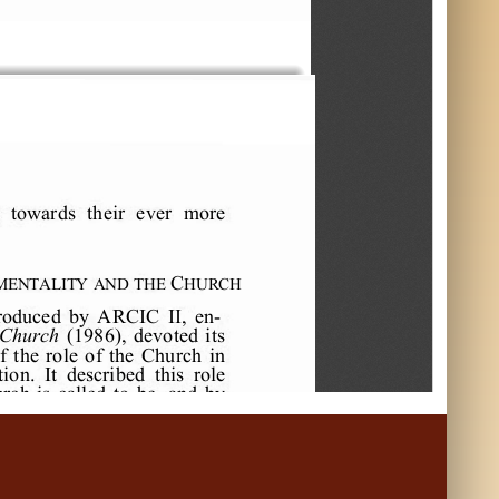
 
t
ow
a
r
ds
t
he
i
r
e
ve
r
m
or
e
 C
m
e
n
t
a
l
i
t
y
a
n
d
t
h
e
h
u
r
c
h
r
oduc
e
d 
by 
A
R
C
I
C
I
I
, 
e
n­
C
hur
c
h
(
1986)
, 
de
vot
e
d 
i
t
s
f
t
he
r
ol
e
of
t
he
C
hur
c
h 
i
n 
t
i
on. 
I
t
de
s
c
r
i
be
d 
t
hi
s
r
ol
e
ur
c
h 
i
s
c
a
l
l
e
d 
t
o 
be
, 
a
nd 
by 
a
c
t
ua
l
l
y 
i
s
, 
a
s
i
gn, 
s
t
e
w
ar
d,
de
s
i
gn. 
F
or
t
hi
s
r
e
a
s
on, 
i
t
e
C
hur
c
h 
c
a
n 
be
de
s
c
r
i
be
d 
vi
ng w
or
k (
n. 29)
.
e
pr
e
s
e
nt
doc
um
e
nt
i
s
not