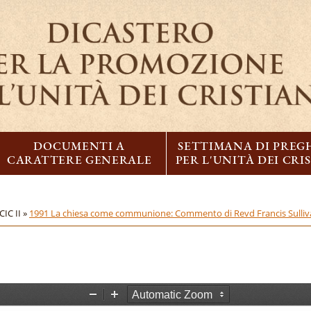
DOCUMENTI A
SETTIMANA DI PREG
CARATTERE GENERALE
PER L'UNITÀ DEI CRI
CIC II »
1991 La chiesa come communione: Commento di Revd Francis Sulliva
Z
Z