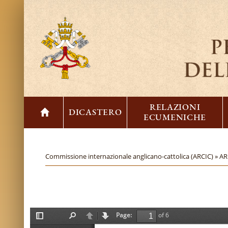
RELAZIONI
DICASTERO
ECUMENICHE
Commissione internazionale anglicano-cattolica (ARCIC) »
AR
Page:
of 6
T
F
P
N