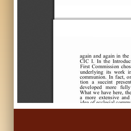
a
ga
i
n 
a
nd 
a
ga
i
n 
i
n 
t
he
C
I
C
I
. 
I
n 
t
he
I
nt
r
oduc
F
i
r
s
t
C
om
m
i
s
s
i
on 
c
hos
unde
r
l
yi
ng 
i
t
s
w
or
k 
i
c
om
m
uni
on. 
I
n 
f
a
c
t
, 
o
t
i
on 
a
s
uc
c
i
nt
pr
e
s
e
n
de
ve
l
ope
d 
m
or
e
f
ul
l
y
W
ha
t
w
e
ha
ve
he
r
e
, 
t
h
a
m
or
e
e
xt
e
ns
i
ve
a
nd 
i
de
a
 of
 e
c
c
l
e
s
i
a
l
 c
om
m
I
n 
i
t
s
i
nt
r
oduc
t
i
on, 
s
t
a
t
e
m
e
nt
on 
t
he
C
h
f
r
om
pr
e
vi
ous
A
R
C
I
C
f
oc
us
s
pe
c
i
f
i
c
a
l
l
y 
on 
be
e
n 
hi
s
t
or
i
c
a
l
l
y 
di
vi
s
i