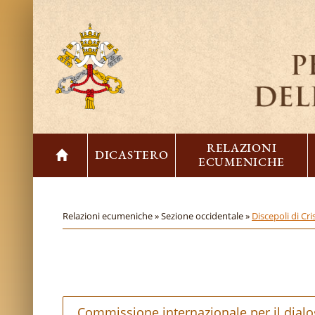
RELAZIONI
DICASTERO
ECUMENICHE
Relazioni ecumeniche »
Sezione occidentale »
Discepoli di Cri
Commissione internazionale per il dialogo