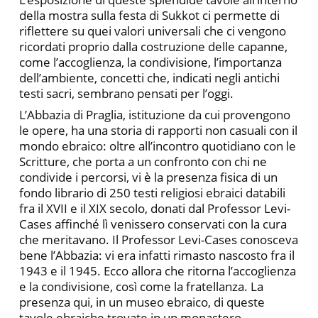
della mostra sulla festa di Sukkot ci permette di
riflettere su quei valori universali che ci vengono
ricordati proprio dalla costruzione delle capanne,
come l’accoglienza, la condivisione, l’importanza
dell’ambiente, concetti che, indicati negli antichi
testi sacri, sembrano pensati per l’oggi.
L’Abbazia di Praglia, istituzione da cui provengono
le opere, ha una storia di rapporti non casuali con il
mondo ebraico: oltre all’incontro quotidiano con le
Scritture, che porta a un confronto con chi ne
condivide i percorsi, vi è la presenza fisica di un
fondo librario di 250 testi religiosi ebraici databili
fra il XVII e il XIX secolo, donati dal Professor Levi-
Cases affinché lì venissero conservati con la cura
che meritavano. Il Professor Levi-Cases conosceva
bene l’Abbazia: vi era infatti rimasto nascosto fra il
1943 e il 1945. Ecco allora che ritorna l’accoglienza
e la condivisione, così come la fratellanza. La
presenza qui, in un museo ebraico, di queste
tavole ebraiche trovate in un monastero