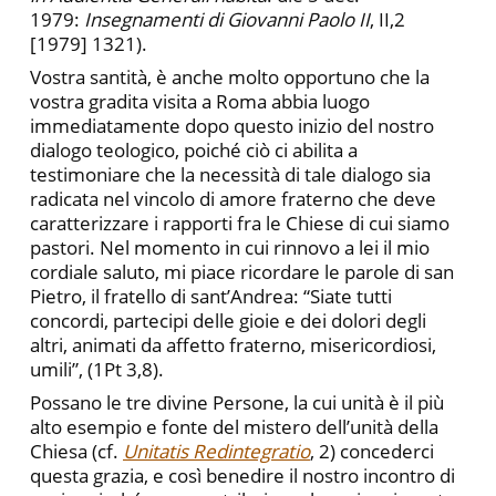
1979:
Insegnamenti di Giovanni Paolo II
, II,2
[1979] 1321).
Vostra santità, è anche molto opportuno che la
vostra gradita visita a Roma abbia luogo
immediatamente dopo questo inizio del nostro
dialogo teologico, poiché ciò ci abilita a
testimoniare che la necessità di tale dialogo sia
radicata nel vincolo di amore fraterno che deve
caratterizzare i rapporti fra le Chiese di cui siamo
pastori. Nel momento in cui rinnovo a lei il mio
cordiale saluto, mi piace ricordare le parole di san
Pietro, il fratello di sant’Andrea: “Siate tutti
concordi, partecipi delle gioie e dei dolori degli
altri, animati da affetto fraterno, misericordiosi,
umili”, (1Pt 3,8).
Possano le tre divine Persone, la cui unità è il più
alto esempio e fonte del mistero dell’unità della
Chiesa (cf.
Unitatis Redintegratio
, 2) concederci
questa grazia, e così benedire il nostro incontro di