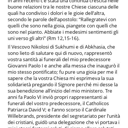
In anni recenti c’è stata una continua crescita nelle
buone relazioni tra le nostre Chiese ciascuna delle
quali ha condiviso i dolori e le gioie dell’altra,
secondo le parole dell’apostolo: “Rallegratevi con
quelli che sono nella gioia, piangete con quelli che
sono nel pianto. Abbiate i medesimi sentimenti gli
uni verso gli altri” (Rm 12,15-16).
Il Vescovo Nikolosi di Sukhumi e di Abkhasia, che
sono lieto di salutare qui di nuovo, rappresentò
vostra santità ai funerali del mio predecessore
Giovanni Paolo I e anche alla messa che inaugurò il
mio stesso pontificato; fu pure una gioia per me il
sapere che la vostra Chiesa mi esprimeva la sua
solidarietà pregando il Signore perché mi desse la
sua benedizione all’inizio del mio ministero. Tre
anni fa Paolo VI inviò propri rappresentanti ai
funerali del vostro predecessore, il Catholicos
Patriarca David V; e l’anno scorso il Cardinale
Willebrands, presidente del segretariato per l’unità
dei cristiani, guidò una delegazione che vi portava i