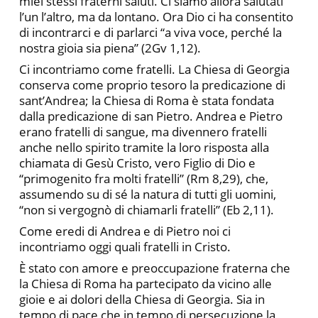
miei stessi fraterni saluti. Ci siamo allora salutati
l’un l’altro, ma da lontano. Ora Dio ci ha consentito
di incontrarci e di parlarci “a viva voce, perché la
nostra gioia sia piena” (2Gv 1,12).
Ci incontriamo come fratelli. La Chiesa di Georgia
conserva come proprio tesoro la predicazione di
sant’Andrea; la Chiesa di Roma è stata fondata
dalla predicazione di san Pietro. Andrea e Pietro
erano fratelli di sangue, ma divennero fratelli
anche nello spirito tramite la loro risposta alla
chiamata di Gesù Cristo, vero Figlio di Dio e
“primogenito fra molti fratelli” (Rm 8,29), che,
assumendo su di sé la natura di tutti gli uomini,
“non si vergognò di chiamarli fratelli” (Eb 2,11).
Come eredi di Andrea e di Pietro noi ci
incontriamo oggi quali fratelli in Cristo.
È stato con amore e preoccupazione fraterna che
la Chiesa di Roma ha partecipato da vicino alle
gioie e ai dolori della Chiesa di Georgia. Sia in
tempo di pace che in tempo di persecuzione la