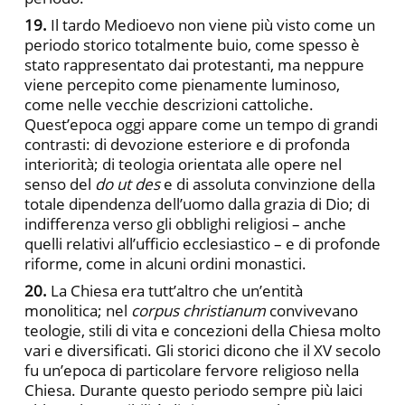
19.
Il tardo Medioevo non viene più visto come un
periodo storico totalmente buio, come spesso è
stato rappresentato dai protestanti, ma neppure
viene percepito come pienamente luminoso,
come nelle vecchie descrizioni cattoliche.
Quest’epoca oggi appare come un tempo di grandi
contrasti: di devozione esteriore e di profonda
interiorità; di teologia orientata alle opere nel
senso del
do ut des
e di assoluta convinzione della
totale dipendenza dell’uomo dalla grazia di Dio; di
indifferenza verso gli obblighi religiosi – anche
quelli relativi all’ufficio ecclesiastico – e di profonde
riforme, come in alcuni ordini monastici.
20.
La Chiesa era tutt’altro che un’entità
monolitica; nel
corpus christianum
convivevano
teologie, stili di vita e concezioni della Chiesa molto
vari e diversificati. Gli storici dicono che il XV secolo
fu un’epoca di particolare fervore religioso nella
Chiesa. Durante questo periodo sempre più laici