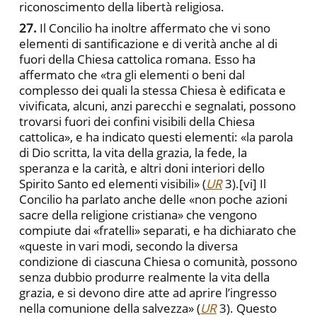
riconoscimento della libertà religiosa.
27.
Il Concilio ha inoltre affermato che vi sono
elementi di santificazione e di verità anche al di
fuori della Chiesa cattolica romana. Esso ha
affermato che «tra gli elementi o beni dal
complesso dei quali la stessa Chiesa è edificata e
vivificata, alcuni, anzi parecchi e segnalati, possono
trovarsi fuori dei confini visibili della Chiesa
cattolica», e ha indicato questi elementi: «la parola
di Dio scritta, la vita della grazia, la fede, la
speranza e la carità, e altri doni interiori dello
Spirito Santo ed elementi visibili» (
UR
3).
[vi] Il
Concilio ha parlato anche delle «non poche azioni
sacre della religione cristiana» che vengono
compiute dai «fratelli» separati, e ha dichiarato che
«queste in vari modi, secondo la diversa
condizione di ciascuna Chiesa o comunità, possono
senza dubbio produrre realmente la vita della
grazia, e si devono dire atte ad aprire l’ingresso
nella comunione della salvezza» (
UR
3). Questo