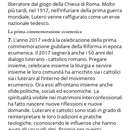
liberatore dal giogo della Chiesa di Roma. Molto
più tardi, nel 1917, nell’infuriare della prima guerra
mondiale, Lutero venne raffigurato come un eroe
nazionale tedesco.
La prima commemorazione ecumenica
7.
L’anno 2017 vedrà la celebrazione della prima
commemorazione giubilare della Riforma in epoca
ecumenica. Il 2017 segnerà anche i 50 anni del
dialogo luterano - cattolico romano. Pregare
insieme, celebrare insieme la liturgia e servire
insieme le loro comunità ha arricchito sia i cattolici
sia i luterani al l’interno del movimento
ecumenico. Ora essi affrontano insieme anche
sfide politiche, sociali ed economiche. La
spiritualità visibile nei matrimoni interconfessionali
ha fatto nascere nuove riflessioni e nuove
domande. Luterani e cattolici sono stati in grado di
reinterpretare le loro tradizioni e pratiche
teologiche, riconoscendo le influenze che hanno
avuto gli uni sugli altri. Proprio per questo