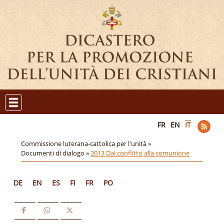
FR
EN
IT
Commissione luterana-cattolica per l'unità »
Documenti di dialogo »
2013 Dal conflitto alla comunione
DE
EN
ES
FI
FR
PO