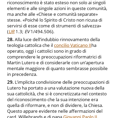
riconoscimento è stato esteso non solo ai singoli
elementi e alle singole azioni in queste comunità,
ma anche alle «Chiese e comunità separate»
stesse. «Poiché lo Spirito di Cristo non ricusa di
servirsi di esse come di strumenti di salvezza»
(
UR
1.3;
EV
1/494.506).
28.
Alla luce dell’indubbio rinnovamento della
teologia cattolica che il
concilio Vaticano II
ha
operato, oggi i cattolici sono in grado di
comprendere le preoccupazioni riformatrici di
Martin Lutero e di considerarle con un’apertura
mentale maggiore di quanto sembrasse possibile
in precedenza.
29.
L’implicita condivisione delle preoccupazioni di
Lutero ha portato a una valutazione nuova della
sua cattolicità, che si è concretizzata nel contesto
del riconoscimento che la sua intenzione era
quella di riformare, e non di dividere, la Chiesa.
Questo appare evidente nelle affermazioni del
card. Willebrands e di papa
Giovanni Paolo II
.