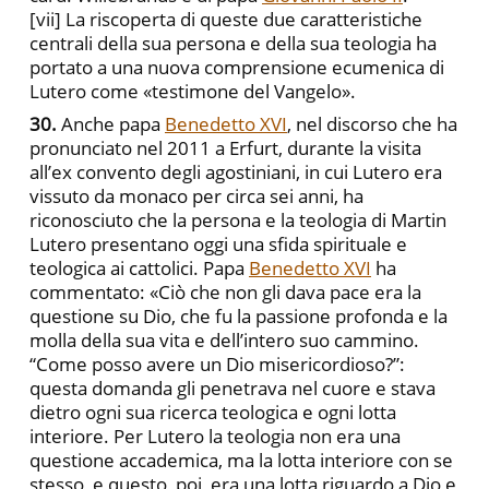
[vii] La riscoperta di queste due caratteristiche
centrali della sua persona e della sua teologia ha
portato a una nuova comprensione ecumenica di
Lutero come «testimone del Vangelo».
30.
Anche papa
Benedetto XVI
, nel discorso che ha
pronunciato nel 2011 a Erfurt, durante la visita
all’ex convento degli agostiniani, in cui Lutero era
vissuto da monaco per circa sei anni, ha
riconosciuto che la persona e la teologia di Martin
Lutero presentano oggi una sfida spirituale e
teologica ai cattolici. Papa
Benedetto XVI
ha
commentato: «Ciò che non gli dava pace era la
questione su Dio, che fu la passione profonda e la
molla della sua vita e dell’intero suo cammino.
“Come posso avere un Dio misericordioso?”:
questa domanda gli penetrava nel cuore e stava
dietro ogni sua ricerca teologica e ogni lotta
interiore. Per Lutero la teologia non era una
questione accademica, ma la lotta interiore con se
stesso, e questo, poi, era una lotta riguardo a Dio e