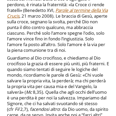
perdono, è rinata la fraternità: «la Croce ci rende
fratelli» (Benedetto XVI,
Parole al termine della
Via
Crucis
, 21 marzo 2008). Le braccia di Gesù, aperte
sulla croce, segnano la svolta, perché Dio non
punta il dito contro qualcuno, ma abbraccia
ciascuno. Perché solo l’amore spegne l’odio, solo
l’amore vince fino in fondo l’ingiustizia. Solo
l’amore fa posto all’altro. Solo l’amore è la via per
la piena comunione tra di noi.
Guardiamo al Dio crocifisso, e chiediamo al Dio
crocifisso la grazia di essere più uniti, più fraterni. E
quando siamo tentati di seguire le logiche del
mondo, ricordiamo le parole di Gesù: «Chi vuole
salvare la propria vita, la perderà; ma chi perderà
la propria vita per causa mia e del Vangelo, la
salverà» (
Mc
8,35). Quella che agli occhi dell’uomo
è una perdita è per noi la salvezza. Impariamo dal
Signore, che ci ha salvati svuotando sé stesso
(cfr
Fil
2,7),
facendosi altro
: da Dio uomo, da spirito
carne, da re servo. Invita anche noi a “farci altri”,