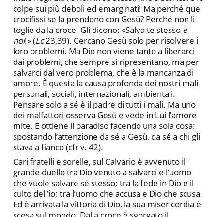
colpe sui più deboli ed emarginati! Ma perché quei
crocifissi se la prendono con Gesù? Perché non li
toglie dalla croce. Gli dicono: «Salva te stesso
e
noi
!» (
Lc
23,39). Cercano Gesù solo per risolvere i
loro problemi. Ma Dio non viene tanto a liberarci
dai problemi, che sempre si ripresentano, ma per
salvarci dal vero problema, che è la mancanza di
amore. È questa la causa profonda dei nostri mali
personali, sociali, internazionali, ambientali.
Pensare solo a sé è il padre di tutti i mali. Ma uno
dei malfattori osserva Gesù e vede in Lui l’amore
mite. E ottiene il paradiso facendo una sola cosa:
spostando l’attenzione da sé a Gesù, da sé a chi gli
stava a fianco (cfr v. 42).
Cari fratelli e sorelle, sul Calvario è avvenuto il
grande duello tra Dio venuto a salvarci e l’uomo
che vuole salvare sé stesso; tra la fede in Dio e il
culto dell’io; tra l’uomo che accusa e Dio che scusa.
Ed è arrivata la vittoria di Dio, la sua misericordia è
scesa sul mondo. Dalla croce è sgorgato il