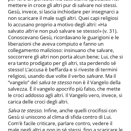
mettere in croce gli altri pur di salvare noi stessi.
Gesù, invece, si lascia inchiodare per insegnarci a
non scaricare il male sugli altri. Quei capi religiosi
lo accusano proprio a motivo degli altri: «Ha
salvato
altri
e non può salvare se stesso!» (v. 31).
Conoscevano Gesù, ricordavano le guarigioni e le
liberazioni che aveva compiuto e fanno un
collegamento malizioso: insinuano che salvare,
soccorrere gli altri non porta alcun bene; Lui, che si
era tanto prodigato per gli altri, sta perdendo sé
stesso! L’accusa è beffarda e si riveste di termini
religiosi, usando due volte il verbo
salvare
. Ma il
“vangelo” del
salva te stesso
non è il Vangelo della
salvezza. È il vangelo apocrifo più falso, che mette
le croci addosso agli altri. Il Vangelo vero, invece, si
carica delle croci degli altri.
Salva te stesso
. Infine, anche quelli crocifissi con
Gesù si uniscono al clima di sfida contro di Lui.
Com’è facile criticare, parlare contro, vedere il
male negli altri e non in sé stessi, fino a scaricare le