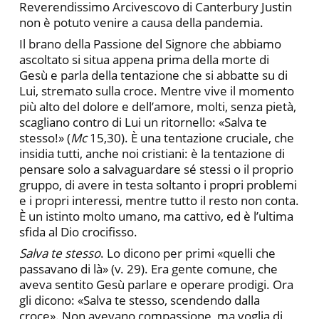
Reverendissimo Arcivescovo di Canterbury Justin
non è potuto venire a causa della pandemia.
Il brano della Passione del Signore che abbiamo
ascoltato si situa appena prima della morte di
Gesù e parla della tentazione che si abbatte su di
Lui, stremato sulla croce. Mentre vive il momento
più alto del dolore e dell’amore, molti, senza pietà,
scagliano contro di Lui un ritornello: «Salva te
stesso!» (
Mc
15,30). È una tentazione cruciale, che
insidia tutti, anche noi cristiani: è la tentazione di
pensare solo a salvaguardare sé stessi o il proprio
gruppo, di avere in testa soltanto i propri problemi
e i propri interessi, mentre tutto il resto non conta.
È un istinto molto umano, ma cattivo, ed è l’ultima
sfida al Dio crocifisso.
Salva te stesso
. Lo dicono per primi «quelli che
passavano di là» (v.
29). Era gente comune, che
aveva sentito Gesù parlare e operare prodigi. Ora
gli dicono: «Salva te stesso, scendendo dalla
croce». Non avevano compassione, ma voglia di