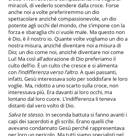
miracoli, di vederlo scendere dalla croce. Forse
anche noi a volte preferiremmo un dio
spettacolare anziché compassionevole, un dio
potente agli occhi del mondo, che s’impone con la
forza e sbaraglia chi ci vuole male. Ma questo non
è Dio, è il nostro io. Quante volte vogliamo un dio a
nostra misura, anziché diventare noi a misura di
Dio; un dio come noi, anziché diventare noi come
Lui! Ma così all’adorazione di Dio preferiamo il
culto dell’io. È un culto che cresce e si alimenta
con
l’indifferenza verso l’altro
. A quei passanti,
infatti, Gesù interessava solo per soddisfare le loro
voglie. Ma, ridotto a uno scarto sulla croce, non
interessava più. Era davanti ai loro occhi, ma
lontano dal loro cuore. L’indifferenza li teneva
distanti dal vero volto di Dio.
Salva te stesso
. In seconda battuta si fanno avanti i
capi dei sacerdoti e gli scribi. Erano quelli che
avevano condannato Gesù perché rappresentava
per loro un pericolo. Ma tutti siamo specialisti nel