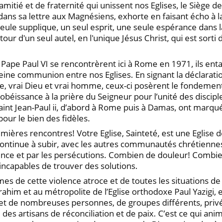
’amitié et de fraternité qui unissent nos Eglises, le Siège 
, dans sa lettre aux Magnésiens, exhorte en faisant écho à l
eule supplique, un seul esprit, une seule espérance dans l
'un seul autel, en l'unique Jésus Christ, qui est sorti du P
 le Pape Paul VI se rencontrèrent ici à Rome en 1971, il
leine communion entre nos Eglises. En signant la déclarat
née, vrai Dieu et vrai homme, ceux-ci posèrent le fondem
issance à la prière du Seigneur pour l’unité des disciples 
saint Jean-Paul ii, d’abord à Rome puis à Damas, ont marqu
our le bien des fidèles.
res rencontres! Votre Eglise, Sainteté, est une Eglise de 
continue à subir, avec les autres communautés chrétiennes 
lence et par les persécutions. Combien de douleur! Combien
ncapables de trouver des solutions.
imes de cette violence atroce et de toutes les situations 
brahim et au métropolite de l’Eglise orthodoxe Paul Yazigi
 et de nombreuses personnes, de groupes différents, priv
e des artisans de réconciliation et de paix. C’est ce qui a