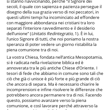
si stanno riavvicinando, perché “il Signore dei
secoli, il quale con sapienza e pazienza persegue il
disegno della sua grazia verso di noi peccatori, in
questi ultimi tempi ha incominciato ad effondere
con maggiore abbondanza nei cristiani tra loro
separati l’interiore ravvedimento e il desiderio
dell’unione” (
Unitatis Redintegratio
, 1). È in lui,
l’unico Signore di tutti, che noi poniamo la nostra
speranza di poter vedere un giorno ristabilita la
piena comunione tra di noi.
La vostra Chiesa, fondata nell’antica Mesopotamia,
si è radicata nella rivelazione biblica ed è
annoverata tra le più antiche Chiese d’Oriente. I
tesori di fede che abbiamo in comune sono tali che
ciò che già ci unisce è più forte e più grande di ciò
che ancora di separa. Ma è necessario chiarire le
incomprensioni e infine risolvere le differenze che
potrebbero ancora permanere tra di noi. Facendo
questo, possiamo avanzare verso la piena
comunione, e così lavorare perché attraverso la