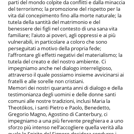
parti del mondo colpite da conflitti e dalla minaccia
del terrorismo; la promozione del rispetto per la
vita dal concepimento fino alla morte naturale; la
tutela della santità del matrimonio e del
benessere dei figli nel contesto di una sana vita
familiare; l'aiuto ai poveri, agli oppressi e ai più
vulnerabili, in particolare a coloro che sono
perseguitati a motivo della propria fede;
l'affrontare gli effetti negativi del materialismo; la
tutela del creato e del nostro ambiente. Ci
impegniamo anche nel dialogo interreligioso,
attraverso il quale possiamo insieme avvicinarsi ai
fratelli e alle sorelle non cristiani.
Memori dei nostri quaranta anni di dialogo e della
testimonianza degli uomini e delle donne santi
comuni alle nostre tradizioni, inclusi Maria la
Theotókos, i santi Pietro e Paolo, Benedetto,
Gregorio Magno, Agostino di Canterbury, ci
impegniamo a una più fervente preghiera e a uno
sforzo più intenso nell'accogliere quella verità alla
quale lo Spirito del Signore desidera condurre i