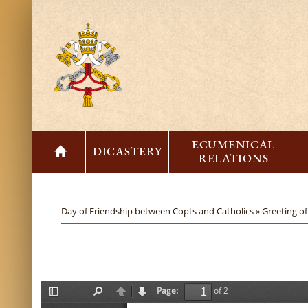
ECUMENICAL
DICASTERY
RELATIONS
Day of Friendship between Copts and Catholics »
Greeting o
Page:
of 2
T
F
P
N