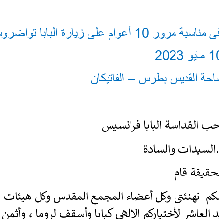
o
o
o
o
m
m
بة مرور 
10
أعوام على 
زيارة البابا تواضروس الثانى الى 
O
I
u
n
t
1
مايو 
2023
–
الفاتيكان 
القداسة
البابا 
فرانسيس
السيدات والسادة 
 
ى
ت
ه
ن
ئ
ت
و
ك
ل
أ
ع
ض
ا
ء
المجمع المقدس 
وكل 
هيئات الكنسية 
د
ا
ل
ع
ا
ش
لأختياركم 
الالهى كبابا 
وأسقف
لروما 
 ،
و
أ
ث
م
ن
ك