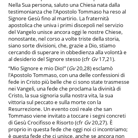
Nella Sua persona, saluto una Chiesa nata dalla
testimonianza che l'Apostolo Tommaso ha reso al
Signore Gesù fino al martirio. La fraternità
apostolica che univa i primi discepoli nel servizio
del Vangelo unisce ancora oggi le nostre Chiese,
nonostante, nel corso a volte triste della storia,
siano sorte divisioni, che, grazie a Dio, stiamo
cercando di superare in obbedienza alla volontà e
al desiderio del Signore stesso (cfr
Gv
17,21).
“Mio Signore e mio Dio!” (
Gv
20,28) esclamò
l'Apostolo Tommaso, con una delle confessioni di
fede in Cristo più belle che ci sono state trasmesse
nei Vangeli, una fede che proclama la divinità di
Cristo, la sua signoria sulla nostra vita, la sua
vittoria sul peccato e sulla morte con la
Resurrezione. Un evento così reale che san
Tommaso viene invitato a toccare i segni concreti
di Gesù Crocifisso e Risorto (cfr
Gv
20,27). È
proprio in questa fede che oggi noi ci incontriamo;
è questa fede che ci unisce, anche se ancora non