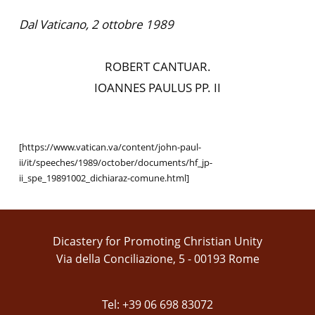
Dal Vaticano, 2 ottobre 1989
ROBERT CANTUAR.
IOANNES PAULUS PP. II
[https://www.vatican.va/content/john-paul-
ii/it/speeches/1989/october/documents/hf_jp-
ii_spe_19891002_dichiaraz-comune.html]
Dicastery for Promoting Christian Unity
Via della Conciliazione, 5 - 00193 Rome
Tel: +39 06 698 83072