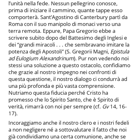
l’unità nella fede. Nessun pellegrino conosce,
prima di iniziare il cammino, quante tappe esso
comporterà. Sant’Agostino di Canterbury partì da
Roma con il suo manipolo di monaci verso una
terra remota. Eppure, Papa Gregorio ebbe a
scrivere subito dopo del Battesimo degli Inglesi e
dei “grandi miracoli . . . che sembravano imitare la
potenza degli Apostoli” (S. Gregorii Magni,
Epistula
ad Eulogium Alexandrinum
). Pur non vedendo noi
stessi una soluzione a questo ostacolo, confidiamo
che grazie al nostro impegno nei confronti di
questa questione, il nostro dialogo ci condurrà ad
una più profonda e più vasta comprensione.
Nutriamo questa fiducia perché Cristo ha
promesso che lo Spirito Santo, che è Spirito di
verità, rimarrà con noi per sempre (cf.
Gv
14, 16-
17).
Incoraggiamo anche il nostro clero e i nostri fedeli
a non negligere né a sottovalutare il fatto che noi
già condividiamo una certa comunione, anche se