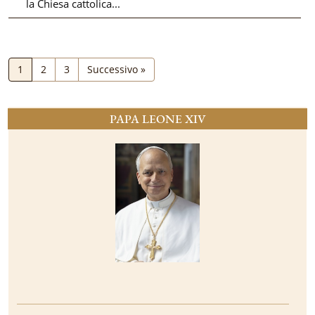
la Chiesa cattolica...
1
2
3
Successivo »
PAPA LEONE XIV